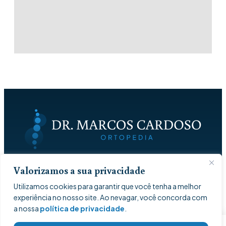
Valorizamos a sua privacidade
Utilizamos cookies para garantir que você tenha a melhor
experiência no nosso site. Ao nevagar, você concorda com
[current_year] © Dr. Marcos Cardoso
a nossa
política de privacidade
.
Todos os direitos reservados
Política de Privacidade